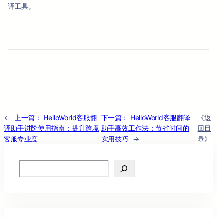
译工具。
←
上一篇：
HelloWorld客服翻
下一篇：
HelloWorld客服翻译
《返
译助手进阶使用指南：提升跨境
助手高效工作法：节省时间的
回目
客服专业度
实用技巧
→
录》
Search