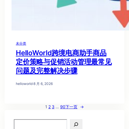
未分类
HelloWorld跨境电商助手商品
定价策略与促销活动管理最常见
问题及完整解决步骤
helloworld
·
8 月 6, 2026
1
2
3
…
90
下一页
→
S
e