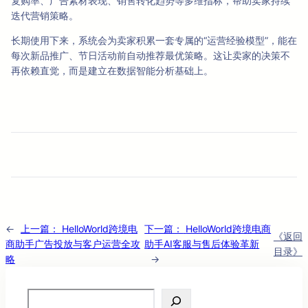
复购率、广告素材表现、销售转化趋势等多维指标，帮助卖家持续
迭代营销策略。
长期使用下来，系统会为卖家积累一套专属的“运营经验模型”，能在
每次新品推广、节日活动前自动推荐最优策略。这让卖家的决策不
再依赖直觉，而是建立在数据智能分析基础上。
←
上一篇：
HelloWorld跨境电
下一篇：
HelloWorld跨境电商
《返回
商助手广告投放与客户运营全攻
助手AI客服与售后体验革新
目录》
略
→
Search