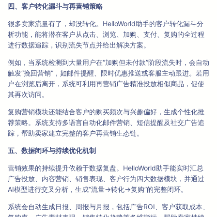
四、客户转化漏斗与再营销策略
很多卖家流量有了，却没转化。HelloWorld助手的客户转化漏斗分
析功能，能将潜在客户从点击、浏览、加购、支付、复购的全过程
进行数据追踪，识别流失节点并给出解决方案。
例如，当系统检测到大量用户在“加购但未付款”阶段流失时，会自动
触发“挽回营销”，如邮件提醒、限时优惠推送或客服主动跟进。若用
户在浏览后离开，系统可利用再营销广告精准投放相似商品，促使
其再次访问。
复购营销模块还能结合客户的购买频次与兴趣偏好，生成个性化推
荐策略。系统支持多语言自动化邮件营销、短信提醒及社交广告追
踪，帮助卖家建立完整的客户再营销生态链。
五、数据闭环与持续优化机制
营销效果的持续提升依赖于数据复盘。HelloWorld助手能实时汇总
广告投放、内容营销、销售表现、客户行为四大数据模块，并通过
AI模型进行交叉分析，生成“流量→转化→复购”的完整闭环。
系统会自动生成日报、周报与月报，包括广告ROI、客户获取成本、