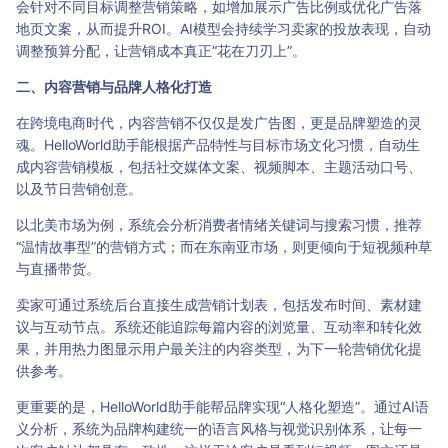
会针对不同目标调整营销策略，如增加展示广告比例或优化广告落
地页文案，从而提升ROI。AI模型会持续学习卖家的投放表现，自动
调整预算分配，让营销成本真正“花在刀刃上”。
二、内容营销与品牌人格化打造
在跨境电商时代，内容营销不仅仅是发广告图，更是品牌塑造的灵
魂。HelloWorld助手能根据产品特性与目标市场文化习惯，自动生
成内容营销模板，包括社交媒体文案、视频脚本、主题活动口号、
以及节日营销创意。
以北美市场为例，系统会分析消费者情绪关键词与搜索习惯，推荐
“温情故事型”的营销方式；而在东南亚市场，则更倾向于短视频种草
与直播带货。
卖家可通过系统后台直接生成营销计划表，包括发布时间、素材建
议与互动节点。系统还能追踪每篇内容的浏览量、互动率和转化效
果，并用热力图显示用户最关注的内容类型，为下一轮营销优化提
供参考。
更重要的是，HelloWorld助手能帮品牌实现“人格化塑造”。通过AI语
义分析，系统为品牌构建统一的语言风格与视觉识别体系，让每一