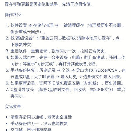
缓存坏和更新是历史隐形杀手，先清干净再恢复。
操作路径：
软件设置 → 存储与清理 → 一键清理缓存（清理后历史不会删，
但会重载云同步）。
找“高级设置” → “重置云同步数据”或“清除本地同步缓存”，点一
下修复冲突。
重启软件，重新登录，强制同步一次，拉回云端历史。
如果云端也空，先在一台主设备（电脑）翻几条测试，强制上传
同步；等显示“同步完成”，再打开其他设备拉取。
手动备份恢复：历史记录 → 全选 → 导出为TXT/Excel/CSV，存
云盘或U盘；丢了时设置 → 导入历史 → 选备份文件导入回来。
如果更新后丢，官网下旧版包覆盖安装（别卸载），历史常回。
C盘满导致丢：清理C盘临时文件、回收站，留20GB空闲，重启
再同步。
实际效果：
清缓存后同步通畅，老历史全复活
手动备份防万一，没云也能恢复
空间够，历史缓存稳存