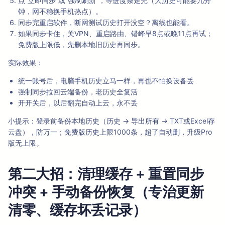
点“立即同步”或“强制刷新”，等进度条走完（大历史可能要几分
钟，网不稳换手机热点）。
同步完重启软件，断网测试历史打开没空？离线也能看。
如果同步卡住，关VPN、重启路由、错峰早8点或晚11点再试；
免费版上限低，先删本地旧历史再同步。
实际效果：
统一账号后，电脑手机历史立马一样，再也不怕换设备丢
强制同步拉回云端备份，老历史全复活
开开关后，以后翻完自动上云，永不丢
小提示：登录前备份本地历史（历史 → 导出所有 → TXT或Excel存
云盘），防万一；免费版历史上限1000条，超了自动删，升级Pro
版无上限。
第二大招：清理缓存 + 重置同步
冲突 + 手动备份恢复（专治更新
清零、缓存坏丢记录）