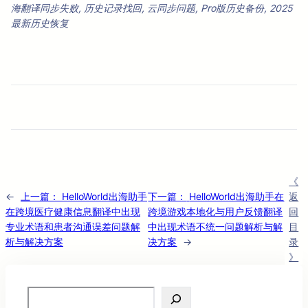
海翻译同步失败, 历史记录找回, 云同步问题, Pro版历史备份, 2025
最新历史恢复
《
←
上一篇：
HelloWorld出海助手
下一篇：
HelloWorld出海助手在
返
在跨境医疗健康信息翻译中出现
跨境游戏本地化与用户反馈翻译
回
专业术语和患者沟通误差问题解
中出现术语不统一问题解析与解
目
析与解决方案
决方案
→
录
》
Search