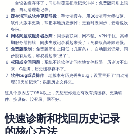
一台设备缓存坏了，同步时覆盖把老记录冲掉；免费版同步上限
低、自动清理老记录。
缓存清理或软件更新导致
：手动清缓存、用360清理大师扫荡、
软件大版本更新，常把本地历史删掉；更新时没同步，云端也没
备份。
网络问题或服务器故障
：同步要联网，网不稳、VPN干扰、高峰
期服务器拥堵，同步失败记录看起来丢了；免费版高峰限速慢。
免费版限制
：免费版历史上限低（几百条）、自动删老记录、同
步慢有延迟，容易看起来“没了”。
权限或空间问题
：系统不给软件访问本地文件权限，历史读不出
来；C盘满，历史缓存存不下。
软件bug或误操作
：老版本有历史丢失bug；设置里开了“自动清
理30天前记录”；误删历史文件夹。
这几个原因占了95%以上，先想想你最近有没有清缓存、更新软
件、换设备、没登录、网不好。
快速诊断和找回历史记录
的核心方法