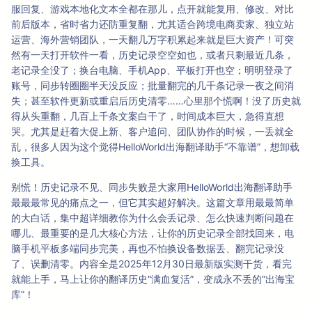
服回复、游戏本地化文本全都在那儿，点开就能复用、修改、对比
前后版本，省时省力还防重复翻，尤其适合跨境电商卖家、独立站
运营、海外营销团队，一天翻几万字积累起来就是巨大资产！可突
然有一天打开软件一看，历史记录空空如也，或者只剩最近几条，
老记录全没了；换台电脑、手机App、平板打开也空；明明登录了
账号，同步转圈圈半天没反应；批量翻完的几千条记录一夜之间消
失；甚至软件更新或重启后历史清零……心里那个慌啊！没了历史就
得从头重翻，几百上千条文案白干了，时间成本巨大，急得直想
哭。尤其是赶着大促上新、客户追问、团队协作的时候，一丢就全
乱，很多人因为这个觉得HelloWorld出海翻译助手“不靠谱”，想卸载
换工具。
别慌！历史记录不见、同步失败是大家用HelloWorld出海翻译助手
最最最常见的痛点之一，但它其实超好解决。这篇文章用最最简单
的大白话，集中超详细教你为什么会丢记录、怎么快速判断问题在
哪儿、最重要的是几大核心方法，让你的历史记录全部找回来，电
脑手机平板多端同步完美，再也不怕换设备数据丢、翻完记录没
了、误删清零。内容全是2025年12月30日最新版实测干货，看完
就能上手，马上让你的翻译历史“满血复活”，变成永不丢的“出海宝
库”！