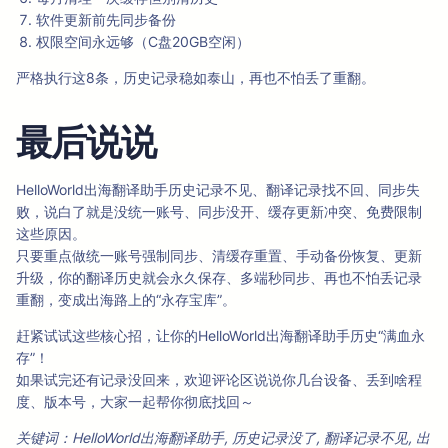
软件更新前先同步备份
权限空间永远够（C盘20GB空闲）
严格执行这8条，历史记录稳如泰山，再也不怕丢了重翻。
最后说说
HelloWorld出海翻译助手历史记录不见、翻译记录找不回、同步失
败，说白了就是没统一账号、同步没开、缓存更新冲突、免费限制
这些原因。
只要重点做统一账号强制同步、清缓存重置、手动备份恢复、更新
升级，你的翻译历史就会永久保存、多端秒同步、再也不怕丢记录
重翻，变成出海路上的“永存宝库”。
赶紧试试这些核心招，让你的HelloWorld出海翻译助手历史“满血永
存”！
如果试完还有记录没回来，欢迎评论区说说你几台设备、丢到啥程
度、版本号，大家一起帮你彻底找回～
关键词：HelloWorld出海翻译助手, 历史记录没了, 翻译记录不见, 出