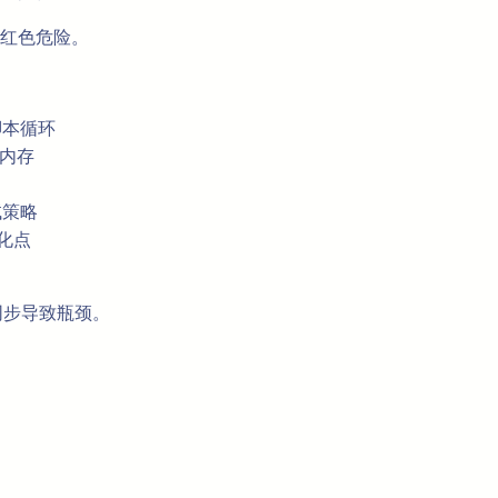
红色危险。
脚本循环
理内存
试策略
化点
同步导致瓶颈。