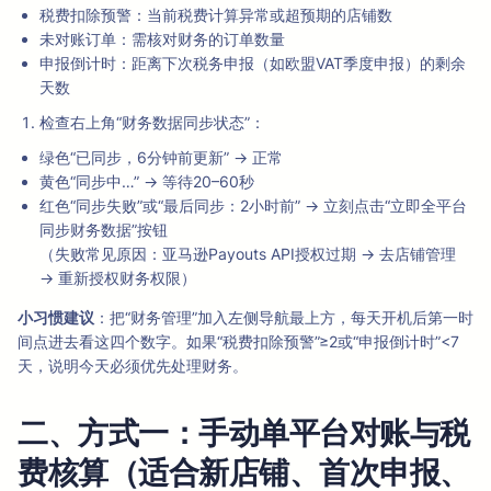
税费扣除预警：当前税费计算异常或超预期的店铺数
未对账订单：需核对财务的订单数量
申报倒计时：距离下次税务申报（如欧盟VAT季度申报）的剩余
天数
检查右上角“财务数据同步状态”：
绿色“已同步，6分钟前更新” → 正常
黄色“同步中…” → 等待20–60秒
红色“同步失败”或“最后同步：2小时前” → 立刻点击“立即全平台
同步财务数据”按钮
（失败常见原因：亚马逊Payouts API授权过期 → 去店铺管理
→ 重新授权财务权限）
小习惯建议
：把“财务管理”加入左侧导航最上方，每天开机后第一时
间点进去看这四个数字。如果“税费扣除预警”≥2或“申报倒计时”<7
天，说明今天必须优先处理财务。
二、方式一：手动单平台对账与税
费核算（适合新店铺、首次申报、