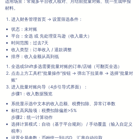
适用场景：常规多平台收入核对、月结前批量对账、统一生成申报
材料。
进入财务管理首页 → 设置筛选条件：
状态：未对账
平台：全选 或 先处理亚马逊（收入最大）
时间范围：过去7天
收入类型：订单收入 / 退款调整
排序：收入金额从高到低
全选或Shift多选需要批量对账的订单/店铺（可翻页全选）
点击上方工具栏“批量操作”按钮 → 弹出下拉菜单 → 选择“批量对
账”
进入批量对账向导（4步引导式界面）：
步骤1：收入数据预览
系统显示选中文本的收入总额、税费扣除、异常订单数
标红高风险项：税费扣除偏差>5%
步骤2：统一计算动作
选择计算模式：自动（基于平台规则） / 手动覆盖（输入自定义
税率）
设置全局参数：币种统一到USD、汇率自动拉取