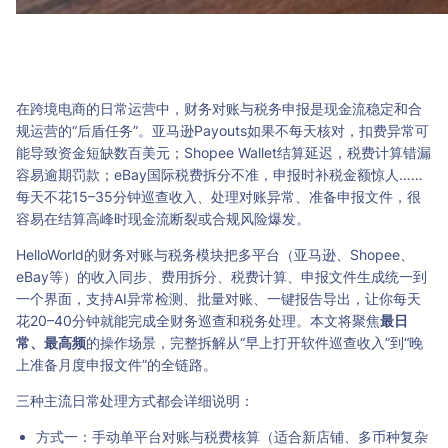
在跨境电商的日常运营中，财务对账与税务申报是现金流稳定和合
规运营的“后盾任务”。亚马逊Payouts如果不每天核对，扣费异常可
能导致资金短缺数百美元；Shopee Wallet结算延迟，税费计算错漏
容易逾期罚款；eBay国际税费拆分不准，申报时补税金额惊人……
每天不花15–35分钟巡查收入、处理对账异常、准备申报文件，很
容易在结算高峰时现金流断裂或合规风险爆发。
HelloWorld的财务对账与税务模块把多平台（亚马逊、Shopee、
eBay等）的收入同步、费用拆分、税费计算、申报文件生成统一到
一个界面，支持AI异常检测、批量对账、一键报告导出，让你每天
花20–40分钟就能完成全财务巡查和税务处理。本文将聚焦
最日
常、最高频
的操作场景，完整拆解从“早上打开软件巡查收入”到“晚
上准备月度申报文件”的全链路。
三种主流日常处理方式都会详细说明：
方式一：手动单平台对账与税费核算（适合新店铺、多币种复杂