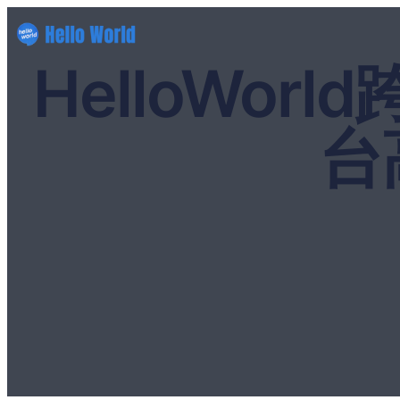
HelloWo
台