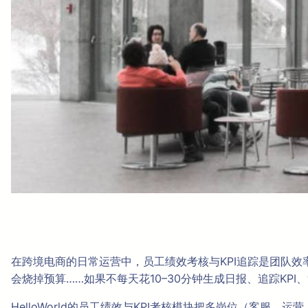
在跨境电商的日常运营中，员工绩效考核与KPI追踪是团队效
会烧掉预算……如果不每天花10–30分钟生成日报、追踪KP
HelloWorld的员工绩效与KPI考核模块把多岗位（客服