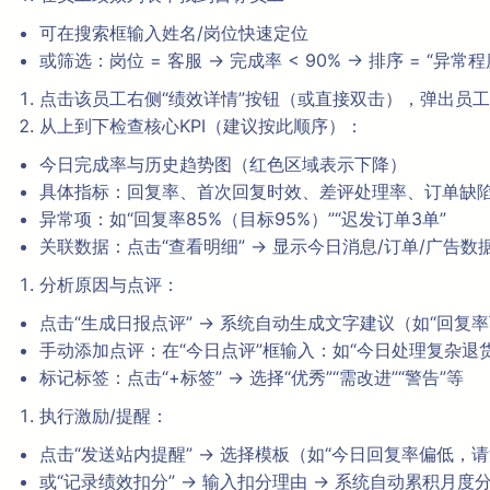
可在搜索框输入姓名/岗位快速定位
或筛选：岗位 = 客服 → 完成率 < 90% → 排序 = “异常
点击该员工右侧“绩效详情”按钮（或直接双击），弹出员
从上到下检查核心KPI（建议按此顺序）：
今日完成率与历史趋势图（红色区域表示下降）
具体指标：回复率、首次回复时效、差评处理率、订单缺
异常项：如“回复率85%（目标95%）”“迟发订单3单”
关联数据：点击“查看明细” → 显示今日消息/订单/广告数
分析原因与点评：
点击“生成日报点评” → 系统自动生成文字建议（如“回复
手动添加点评：在“今日点评”框输入：如“今日处理复杂退
标记标签：点击“+标签” → 选择“优秀”“需改进”“警告”等
执行激励/提醒：
点击“发送站内提醒” → 选择模板（如“今日回复率偏低，请
或“记录绩效扣分” → 输入扣分理由 → 系统自动累积月度