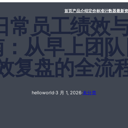
首页
产品介绍
定价标准
计数器
最新
rld日常员工绩效
南：从早上团队
效复盘的全流
helloworld
·
3 月 1, 2026
·
未分类