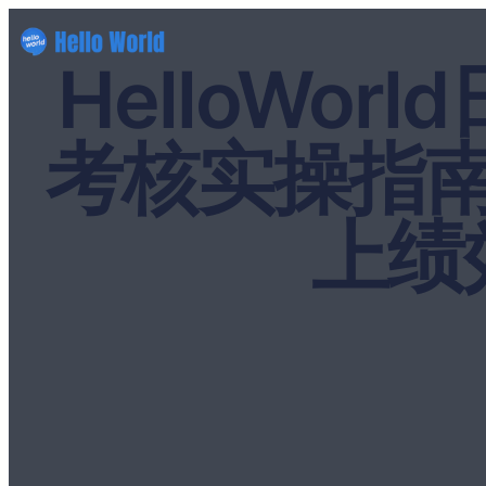
HelloWo
考核实操指
上绩