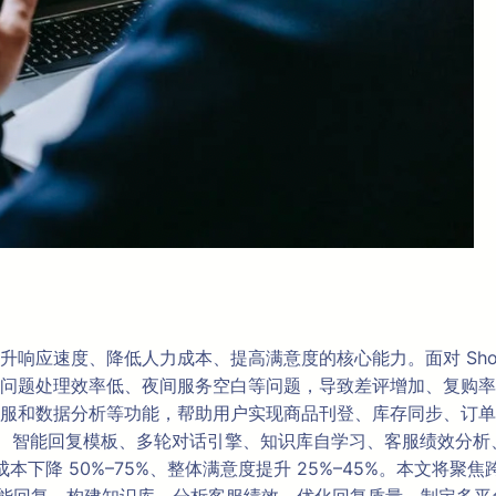
度、降低人力成本、提高满意度的核心能力。面对 Shopee、La
题处理效率低、夜间服务空白等问题，导致差评增加、复购率下降、
服和数据分析等功能，帮助用户实现商品刊登、库存同步、订单
意图识别、智能回复模板、多轮对话引擎、知识库自学习、客服绩效分
客服成本下降 50%–75%、整体满意度提升 25%–45%。本