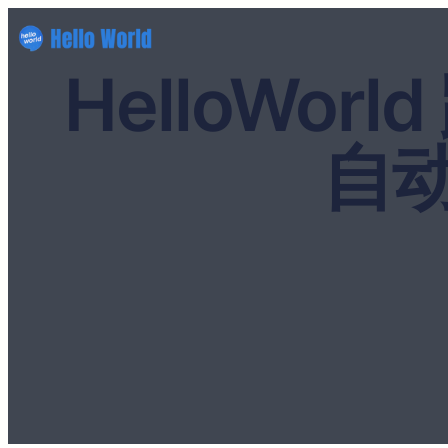
HelloWo
自