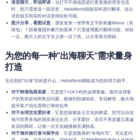
语音聊天，即说即译
：当打字不便或想进行更直接的语音交流
时，您只需发送一段语音，HelloWorld就能实时进行翻译。这让
语音留言和实时对话变得轻松可能。
图片分享，看图识意
：朋友发来一张带有文字的有趣Meme（表
情包）？想看懂国外餐厅的菜单？只需使用图片翻译功能，轻轻
一点，图片上的文字含义便一目了然，让分享再无障碍。
为您的每一种“出海聊天”需求量身
打造
无论您的“出海”目的是什么，HelloWorld都能成为您的得力助手。
对于跨境电商卖家
：它是您7×24小时的金牌客服。面对全球客
户的售前咨询和售后问题，能做到秒速响应、专业解答，极大地
提升客户信任度和订单转化率。
对于全球交友爱好者
：它是您探索多元文化的桥梁。您可以自信
地与世界各地的朋友谈论生活、分享爱好，语言不再是建立真诚
友谊的障碍，让每一次文化碰撞都充满惊喜。
对于海外旅行者与留学生
：它是您随身的“本地向导”。无论是问
路、点餐，还是与房东、同学交流，它都能帮您快速融入当地环