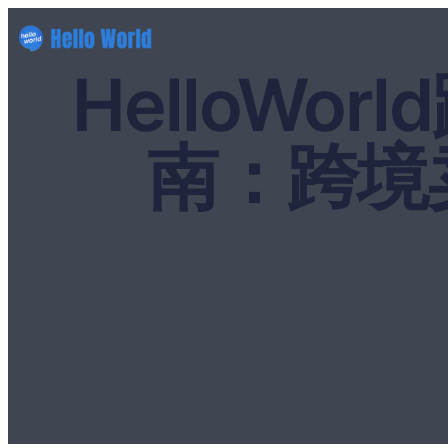
HelloW
南：跨境