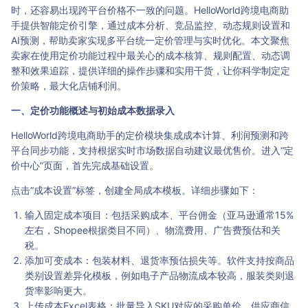
时，还容易出现跨平台价格不一致的问题。HelloWorld跨境电商助
手提供智能定价引擎，通过成本分析、竞品监控、动态规则设置和
AI预测，帮助卖家实现多平台统一定价管理与实时优化。本文聚焦
卖家在使用定价功能过程中最关心的成本核算、规则配置、动态调
整和效果追踪，提供详细的操作步骤和实用干货，让你科学制定定
价策略，最大化店铺利润。
一、定价功能概述与初始成本数据录入
HelloWorld跨境电商助手的定价模块集成成本计算、利润预测和跨
平台同步功能，支持根据实时市场数据自动建议最优售价。进入“定
价中心”页面，首先完成基础设置。
点击“成本设置”标签，创建全局成本模板。详细步骤如下：
输入固定成本项目：包括采购成本、平台佣金（亚马逊通常15%
左右，Shopee根据类目不同）、物流费用、广告费预估和关
税。
添加可变成本：包装材料、退货率预估损失等。软件支持按商品
类别设置差异化模板，例如电子产品物流成本较高，服装类则退
货率影响更大。
上传成本Excel表格：批量导入SKU对应的采购单价、供应商信