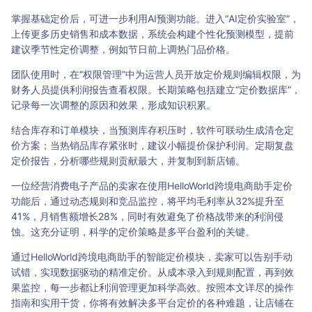
掌握基础定价后，可进一步利用AI预测功能。进入“AI定价实验室”，
上传更多历史销售和成本数据，系统会构建个性化预测模型，提前
建议季节性定价调整，例如节日前上调热门品价格。
团队使用时，在“权限管理”中为运营人员开放定价规则编辑权限，为
财务人员提供利润报告查看权限。长期策略包括建立“定价数据库”，
记录每一次调整的原因和效果，形成知识积累。
结合库存和订单模块，当预测库存积压时，软件可联动生成清仓定
价方案；当热销品库存紧张时，建议小幅提价保护利润。定期复盘
定价报告，分析哪些规则贡献最大，并复制到新店铺。
一位经营消费电子产品的卖家在使用HelloWorld跨境电商助手定价
功能后，通过动态规则和竞品监控，将平均毛利率从32%提升至
41%，月销售额增长28%，同时有效避免了价格战带来的利润侵
蚀。这充分证明，科学的定价策略是多平台盈利的关键。
通过HelloWorld跨境电商助手的智能定价模块，卖家可以告别手动
试错，实现数据驱动的精准定价。从成本录入到规则配置，再到效
果监控，每一步都让利润管理更加科学高效。按照本文详尽的操作
指南和实用干货，你将有效解决多平台定价的各种难题，让店铺在