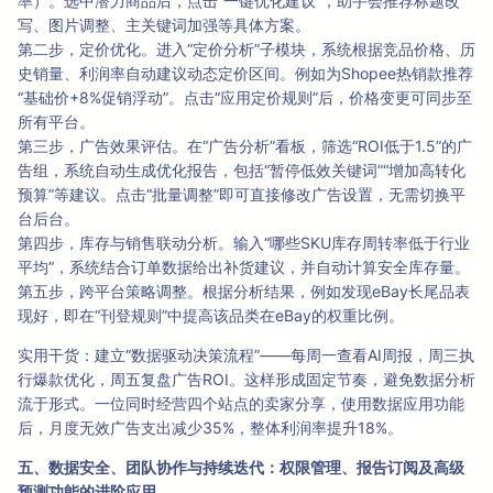
率）。选中潜力商品后，点击“一键优化建议”，助手会推荐标题改
写、图片调整、主关键词加强等具体方案。
第二步，定价优化。进入“定价分析”子模块，系统根据竞品价格、历
史销量、利润率自动建议动态定价区间。例如为Shopee热销款推荐
“基础价+8%促销浮动”。点击“应用定价规则”后，价格变更可同步至
所有平台。
第三步，广告效果评估。在“广告分析”看板，筛选“ROI低于1.5”的广
告组，系统自动生成优化报告，包括“暂停低效关键词”“增加高转化
预算”等建议。点击“批量调整”即可直接修改广告设置，无需切换平
台后台。
第四步，库存与销售联动分析。输入“哪些SKU库存周转率低于行业
平均”，系统结合订单数据给出补货建议，并自动计算安全库存量。
第五步，跨平台策略调整。根据分析结果，例如发现eBay长尾品表
现好，即在“刊登规则”中提高该品类在eBay的权重比例。
实用干货：建立“数据驱动决策流程”——每周一查看AI周报，周三执
行爆款优化，周五复盘广告ROI。这样形成固定节奏，避免数据分析
流于形式。一位同时经营四个站点的卖家分享，使用数据应用功能
后，月度无效广告支出减少35%，整体利润率提升18%。
五、数据安全、团队协作与持续迭代：权限管理、报告订阅及高级
预测功能的进阶应用