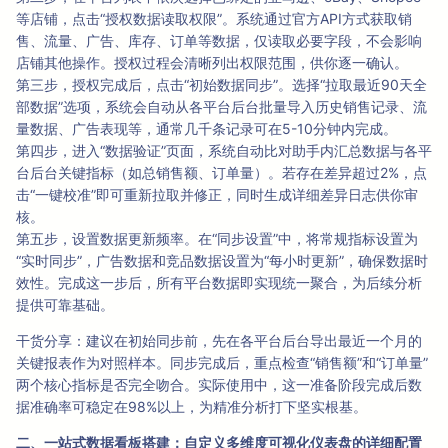
等店铺，点击“授权数据读取权限”。系统通过官方API方式获取销
售、流量、广告、库存、订单等数据，仅读取必要字段，不会影响
店铺其他操作。授权过程会清晰列出权限范围，供你逐一确认。
第三步，授权完成后，点击“初始数据同步”。选择“拉取最近90天全
部数据”选项，系统会自动从各平台后台批量导入历史销售记录、流
量数据、广告表现等，通常几千条记录可在5-10分钟内完成。
第四步，进入“数据验证”页面，系统自动比对助手内汇总数据与各平
台后台关键指标（如总销售额、订单量）。若存在差异超过2%，点
击“一键校准”即可重新拉取并修正，同时生成详细差异日志供你审
核。
第五步，设置数据更新频率。在“同步设置”中，将常规指标设置为
“实时同步”，广告数据和竞品数据设置为“每小时更新”，确保数据时
效性。完成这一步后，所有平台数据即实现统一聚合，为后续分析
提供可靠基础。
干货分享：建议在初始同步前，先在各平台后台导出最近一个月的
关键报表作为对照样本。同步完成后，重点检查“销售额”和“订单量”
两个核心指标是否完全吻合。实际使用中，这一准备阶段完成后数
据准确率可稳定在98%以上，为精准分析打下坚实根基。
二、一站式数据看板搭建：自定义多维度可视化仪表盘的详细配置