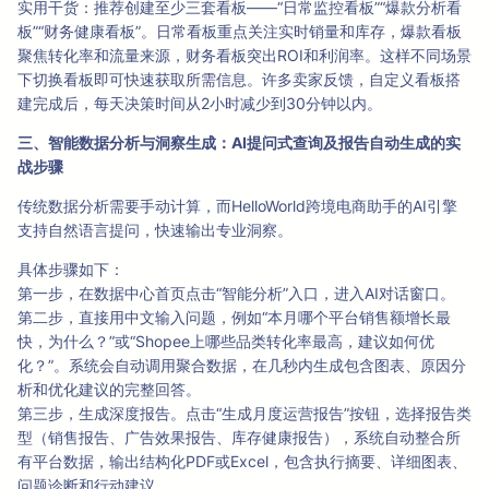
实用干货：推荐创建至少三套看板——“日常监控看板”“爆款分析看
板”“财务健康看板”。日常看板重点关注实时销量和库存，爆款看板
聚焦转化率和流量来源，财务看板突出ROI和利润率。这样不同场景
下切换看板即可快速获取所需信息。许多卖家反馈，自定义看板搭
建完成后，每天决策时间从2小时减少到30分钟以内。
三、智能数据分析与洞察生成：AI提问式查询及报告自动生成的实
战步骤
传统数据分析需要手动计算，而HelloWorld跨境电商助手的AI引擎
支持自然语言提问，快速输出专业洞察。
具体步骤如下：
第一步，在数据中心首页点击“智能分析”入口，进入AI对话窗口。
第二步，直接用中文输入问题，例如“本月哪个平台销售额增长最
快，为什么？”或“Shopee上哪些品类转化率最高，建议如何优
化？”。系统会自动调用聚合数据，在几秒内生成包含图表、原因分
析和优化建议的完整回答。
第三步，生成深度报告。点击“生成月度运营报告”按钮，选择报告类
型（销售报告、广告效果报告、库存健康报告），系统自动整合所
有平台数据，输出结构化PDF或Excel，包含执行摘要、详细图表、
问题诊断和行动建议。