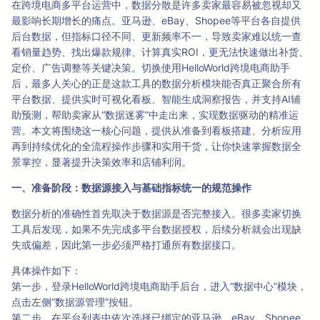
在跨境电商多平台运营中，数据分散是许多卖家最容易被忽视却又
最影响长期增长的痛点。亚马逊、eBay、Shopee等平台各自提供
后台数据，但指标口径不同、更新频率不一，导致卖家难以统一查
看销量趋势、找出爆款规律、计算真实ROI，更无法快速做出补货、
定价、广告调整等关键决策。切换使用HelloWorld跨境电商助手
后，最多人关心的正是这款工具的数据分析模块能否真正聚合所有
平台数据、提供实时可视化看板、智能生成洞察报告，并支持AI辅
助预测，帮助卖家从“数据迷雾”中走出来，实现数据驱动的精准运
营。本文将围绕这一核心问题，提供从准备到看板搭建、分析应用
再到持续优化的全流程操作步骤和实用干货，让你快速掌握数据全
景掌控，显著提升决策效率和店铺利润。
一、准备阶段：数据源接入与基础指标统一的规范操作
数据分析的准确性首先取决于数据源是否完整接入。很多卖家切换
工具后发现，如果不先完成多平台数据授权，后续分析就会出现缺
失或偏差，因此第一步必须严格打通所有数据接口。
具体操作如下：
第一步，登录HelloWorld跨境电商助手后台，进入“数据中心”模块，
点击左侧“数据源管理”按钮。
第二步，在平台列表中依次选择已绑定的亚马逊、eBay、Shopee