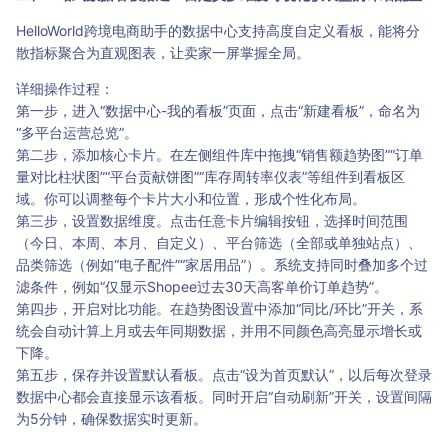
HelloWorld跨境电商助手的数据中心支持高度自定义看板，能将分
散指标聚合为直观图表，让卖家一屏掌握全局。
详细操作过程：
第一步，进入“数据中心-我的看板”页面，点击“新建看板”，命名为
“多平台运营总览”。
第二步，添加核心卡片。在左侧组件库中拖拽“销售额趋势图”“订单
量对比柱状图”“平台贡献饼图”“库存周转率仪表”等组件到看板区
域。你可以调整每个卡片大小和位置，形成个性化布局。
第三步，设置数据维度。点击任意卡片编辑按钮，选择时间范围
（今日、本周、本月、自定义）、平台筛选（全部或单独站点）、
品类筛选（例如“电子配件”“家居用品”）。系统支持同时叠加多个过
滤条件，例如“仅显示Shopee过去30天高客单价订单趋势”。
第四步，开启对比功能。在趋势图设置中添加“同比/环比”开关，系
统会自动计算上月或去年同期数据，并用不同颜色高亮显示增长或
下降。
第五步，保存并设置默认看板。点击“设为首页默认”，以后每次登录
数据中心都会直接显示该看板。同时开启“自动刷新”开关，设置间隔
为5分钟，确保数据实时更新。