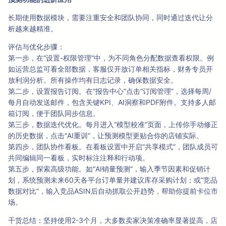
长期使用数据模块，需要注重安全和团队协同，同时通过迭代让分
析越来越精准。
评估与优化步骤：
第一步，在“设置-权限管理”中，为不同角色分配数据查看权限。例
如运营总监可看全部数据，客服仅开放订单相关指标，财务专员开
放利润分析。所有操作均有日志记录，确保数据安全。
第二步，设置报告订阅。在“报告中心”点击“订阅管理”，选择每周/
每月自动发送邮件，包含关键KPI、AI洞察和PDF附件。支持多人邮
箱订阅，便于团队同步信息。
第三步，数据迭代优化。每月进入“模型校准”页面，上传你手动修正
的历史数据，点击“AI重训”，让预测模型更贴合你的店铺实际。
第四步，团队协作看板。在看板设置中开启“共享模式”，团队成员可
共同编辑同一看板，实时标注注释和行动项。
第五步，探索高级功能。如“AI销量预测”，输入季节因素和促销计
划，系统预测未来60天各平台订单量并建议库存采购计划；或“竞品
数据对比”，输入竞品ASIN后自动抓取公开趋势，帮助你提前卡位市
场。
干货总结：坚持使用2-3个月，大多数卖家决策准确率显著提高，店