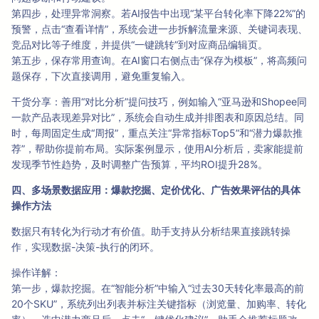
第四步，处理异常洞察。若AI报告中出现“某平台转化率下降22%”的
预警，点击“查看详情”，系统会进一步拆解流量来源、关键词表现、
竞品对比等子维度，并提供“一键跳转”到对应商品编辑页。
第五步，保存常用查询。在AI窗口右侧点击“保存为模板”，将高频问
题保存，下次直接调用，避免重复输入。
干货分享：善用“对比分析”提问技巧，例如输入“亚马逊和Shopee同
一款产品表现差异对比”，系统会自动生成并排图表和原因总结。同
时，每周固定生成“周报”，重点关注“异常指标Top5”和“潜力爆款推
荐”，帮助你提前布局。实际案例显示，使用AI分析后，卖家能提前
发现季节性趋势，及时调整广告预算，平均ROI提升28%。
四、多场景数据应用：爆款挖掘、定价优化、广告效果评估的具体
操作方法
数据只有转化为行动才有价值。助手支持从分析结果直接跳转操
作，实现数据-决策-执行的闭环。
操作详解：
第一步，爆款挖掘。在“智能分析”中输入“过去30天转化率最高的前
20个SKU”，系统列出列表并标注关键指标（浏览量、加购率、转化