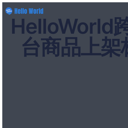
HelloWo
台商品上架标