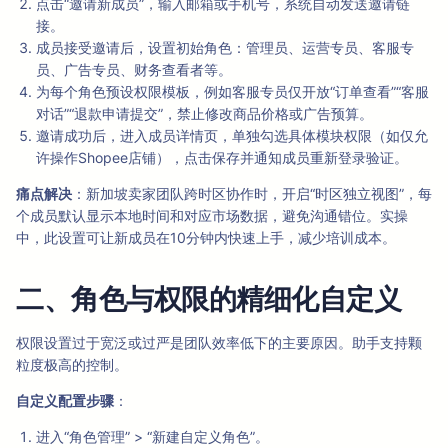
点击“邀请新成员”，输入邮箱或手机号，系统自动发送邀请链
接。
成员接受邀请后，设置初始角色：管理员、运营专员、客服专
员、广告专员、财务查看者等。
为每个角色预设权限模板，例如客服专员仅开放“订单查看”“客服
对话”“退款申请提交”，禁止修改商品价格或广告预算。
邀请成功后，进入成员详情页，单独勾选具体模块权限（如仅允
许操作Shopee店铺），点击保存并通知成员重新登录验证。
痛点解决
：新加坡卖家团队跨时区协作时，开启“时区独立视图”，每
个成员默认显示本地时间和对应市场数据，避免沟通错位。实操
中，此设置可让新成员在10分钟内快速上手，减少培训成本。
二、角色与权限的精细化自定义
权限设置过于宽泛或过严是团队效率低下的主要原因。助手支持颗
粒度极高的控制。
自定义配置步骤
：
进入“角色管理” > “新建自定义角色”。