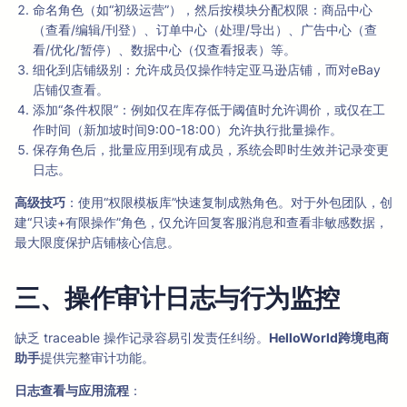
命名角色（如“初级运营”），然后按模块分配权限：商品中心
（查看/编辑/刊登）、订单中心（处理/导出）、广告中心（查
看/优化/暂停）、数据中心（仅查看报表）等。
细化到店铺级别：允许成员仅操作特定亚马逊店铺，而对eBay
店铺仅查看。
添加“条件权限”：例如仅在库存低于阈值时允许调价，或仅在工
作时间（新加坡时间9:00-18:00）允许执行批量操作。
保存角色后，批量应用到现有成员，系统会即时生效并记录变更
日志。
高级技巧
：使用“权限模板库”快速复制成熟角色。对于外包团队，创
建“只读+有限操作”角色，仅允许回复客服消息和查看非敏感数据，
最大限度保护店铺核心信息。
三、操作审计日志与行为监控
缺乏 traceable 操作记录容易引发责任纠纷。
HelloWorld跨境电商
助手
提供完整审计功能。
日志查看与应用流程
：