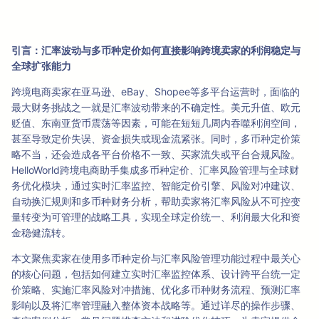
引言：汇率波动与多币种定价如何直接影响跨境卖家的利润稳定与
全球扩张能力
跨境电商卖家在亚马逊、eBay、Shopee等多平台运营时，面临的
最大财务挑战之一就是汇率波动带来的不确定性。美元升值、欧元
贬值、东南亚货币震荡等因素，可能在短短几周内吞噬利润空间，
甚至导致定价失误、资金损失或现金流紧张。同时，多币种定价策
略不当，还会造成各平台价格不一致、买家流失或平台合规风险。
HelloWorld跨境电商助手集成多币种定价、汇率风险管理与全球财
务优化模块，通过实时汇率监控、智能定价引擎、风险对冲建议、
自动换汇规则和多币种财务分析，帮助卖家将汇率风险从不可控变
量转变为可管理的战略工具，实现全球定价统一、利润最大化和资
金稳健流转。
本文聚焦卖家在使用多币种定价与汇率风险管理功能过程中最关心
的核心问题，包括如何建立实时汇率监控体系、设计跨平台统一定
价策略、实施汇率风险对冲措施、优化多币种财务流程、预测汇率
影响以及将汇率管理融入整体资本战略等。通过详尽的操作步骤、