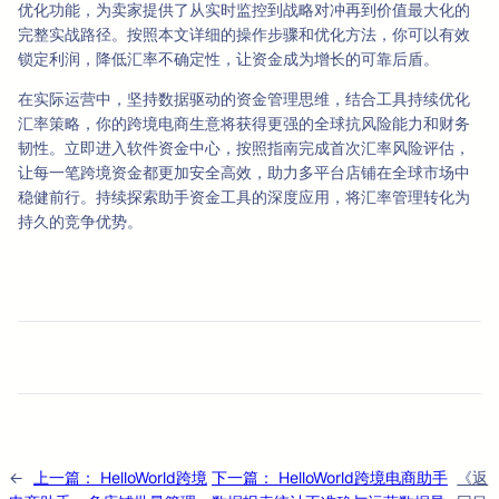
优化功能，为卖家提供了从实时监控到战略对冲再到价值最大化的
完整实战路径。按照本文详细的操作步骤和优化方法，你可以有效
锁定利润，降低汇率不确定性，让资金成为增长的可靠后盾。
在实际运营中，坚持数据驱动的资金管理思维，结合工具持续优化
汇率策略，你的跨境电商生意将获得更强的全球抗风险能力和财务
韧性。立即进入软件资金中心，按照指南完成首次汇率风险评估，
让每一笔跨境资金都更加安全高效，助力多平台店铺在全球市场中
稳健前行。持续探索助手资金工具的深度应用，将汇率管理转化为
持久的竞争优势。
←
上一篇：
HelloWorld跨境
下一篇：
HelloWorld跨境电商助手
《返