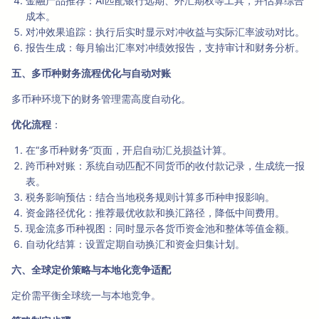
金融产品推荐：AI匹配银行远期、外汇期权等工具，并估算综合
成本。
对冲效果追踪：执行后实时显示对冲收益与实际汇率波动对比。
报告生成：每月输出汇率对冲绩效报告，支持审计和财务分析。
五、多币种财务流程优化与自动对账
多币种环境下的财务管理需高度自动化。
优化流程
：
在“多币种财务”页面，开启自动汇兑损益计算。
跨币种对账：系统自动匹配不同货币的收付款记录，生成统一报
表。
税务影响预估：结合当地税务规则计算多币种申报影响。
资金路径优化：推荐最优收款和换汇路径，降低中间费用。
现金流多币种视图：同时显示各货币资金池和整体等值金额。
自动化结算：设置定期自动换汇和资金归集计划。
六、全球定价策略与本地化竞争适配
定价需平衡全球统一与本地竞争。