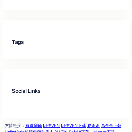
Tags
Social Links
Facebook
Twitter
LinkedIn
Instagram
友情链
：
有道翻译
闪连VPN
闪连VPN下载
易歪歪
易歪歪下载
接
HelloWorld跨境电商助手
快连VPN
SafeW下载
Hellogpt下载