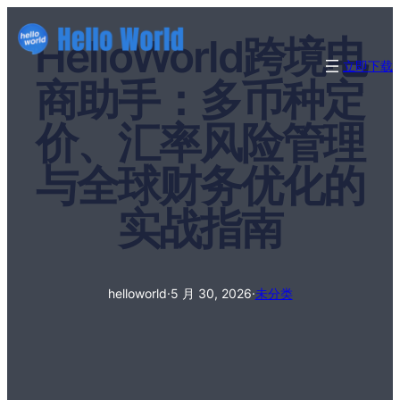
HelloWorld跨境电
立即下载
商助手：多币种定
价、汇率风险管理
与全球财务优化的
实战指南
helloworld
·
5 月 30, 2026
·
未分类