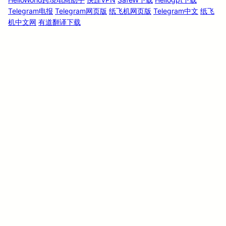
Telegram电报
Telegram网页版
纸飞机网页版
Telegram中文
纸飞
机中文网
有道翻译下载