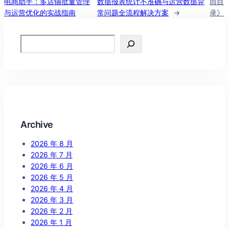
电商助手：多店铺批量管理
数据报表统计不准确与运营数据异
回目
与运营优化的实战指南
常问题全流程解决方案
→
录》
Search
Archive
2026 年 8 月
2026 年 7 月
2026 年 6 月
2026 年 5 月
2026 年 4 月
2026 年 3 月
2026 年 2 月
2026 年 1 月