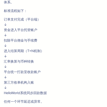
体系。
标准流程如下：
订单支付完成（平台端）
↓
资金进入平台托管账户
↓
扣除平台佣金与手续费
↓
进入结算周期（T+N机制）
↓
汇率换算与币种转换
↓
平台统一打款至收款账户
↓
第三方收单机构入账
↓
HelloWorld系统同步回款数据
任何一个环节延迟或异常。