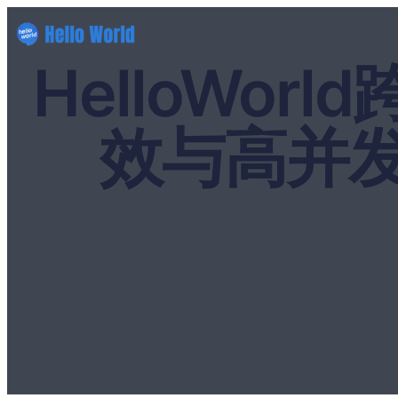
HelloWo
效与高并