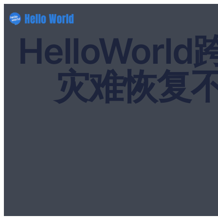
HelloWo
灾难恢复