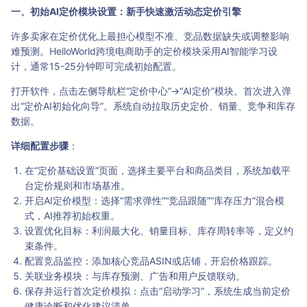
一、初始AI定价模块设置：新手快速激活动态定价引擎
许多卖家在定价优化上最担心模型不准、竞品数据缺失或调整影响
难预测。HelloWorld跨境电商助手的定价模块采用AI智能学习设
计，通常15-25分钟即可完成初始配置。
打开软件，点击左侧导航栏“定价中心”→“AI定价”模块。首次进入弹
出“定价AI初始化向导”。系统自动拉取历史定价、销量、竞争和库存
数据。
详细配置步骤
：
在“定价基础设置”页面，选择主要平台和商品类目，系统加载平
台定价规则和市场基准。
开启AI定价模型：选择“需求弹性”“竞品跟随”“库存压力”混合模
式，AI推荐初始权重。
设置优化目标：利润最大化、销量目标、库存周转率等，定义约
束条件。
配置竞品监控：添加核心竞品ASIN或店铺，开启价格跟踪。
关联业务模块：与库存预测、广告和用户反馈联动。
保存并运行首次定价模拟：点击“启动学习”，系统生成当前定价
健康诊断和优化建议清单。