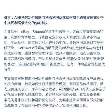
引言：AI驱动的定价策略与动态利润优化如何成为跨境卖家在竞争
中实现利润最大化的核心能力
在亚马逊、eBay、Shopee等多平台运营中，定价决策直接影响销
量、利润和竞争地位。传统固定定价或人工调整难以应对市场波
动、竞品动作、库存压力和用户行为变化，导致利润流失或市场份
额下降。HelloWorld跨境电商助手提供AI驱动的定价策略与动态利
润优化模块，通过智能需求预测、竞品价格跟踪、动态定价模型、
库存联动和利润模拟，帮助卖家将定价从“经验决策”转变为“数据智
能驱动”，实现销量与利润的平衡最大化，让每一件商品都贡献最优
收益。
本文聚焦卖家在使用AI定价策略与动态利润优化功能过程中最关心
的核心问题，包括如何快速搭建定价模型、智能竞品价格跟踪、动
态定价规则设计、库存与定价联动、利润模拟与A/B测试以及将定价
优化融入长期品牌战略等。通过详尽的操作步骤、真实案例分析、
常见问题排查方法和进阶优化技巧，为卖家提供全面可立即执行的
实战指导，帮助你用AI精准掌控定价，实现利润最大化。