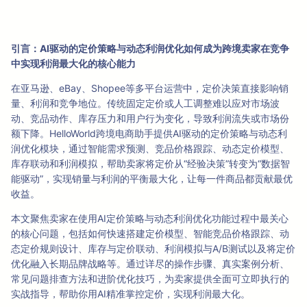
引言：AI驱动的定价策略与动态利润优化如何成为跨境卖家在竞争
中实现利润最大化的核心能力
在亚马逊、eBay、Shopee等多平台运营中，定价决策直接影响销
量、利润和竞争地位。传统固定定价或人工调整难以应对市场波
动、竞品动作、库存压力和用户行为变化，导致利润流失或市场份
额下降。HelloWorld跨境电商助手提供AI驱动的定价策略与动态利
润优化模块，通过智能需求预测、竞品价格跟踪、动态定价模型、
库存联动和利润模拟，帮助卖家将定价从“经验决策”转变为“数据智
能驱动”，实现销量与利润的平衡最大化，让每一件商品都贡献最优
收益。
本文聚焦卖家在使用AI定价策略与动态利润优化功能过程中最关心
的核心问题，包括如何快速搭建定价模型、智能竞品价格跟踪、动
态定价规则设计、库存与定价联动、利润模拟与A/B测试以及将定价
优化融入长期品牌战略等。通过详尽的操作步骤、真实案例分析、
常见问题排查方法和进阶优化技巧，为卖家提供全面可立即执行的
实战指导，帮助你用AI精准掌控定价，实现利润最大化。