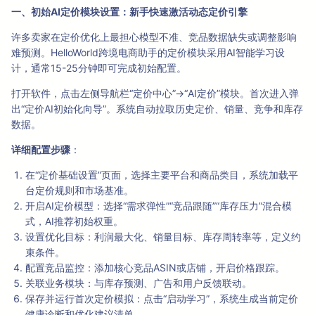
一、初始AI定价模块设置：新手快速激活动态定价引擎
许多卖家在定价优化上最担心模型不准、竞品数据缺失或调整影响
难预测。HelloWorld跨境电商助手的定价模块采用AI智能学习设
计，通常15-25分钟即可完成初始配置。
打开软件，点击左侧导航栏“定价中心”→“AI定价”模块。首次进入弹
出“定价AI初始化向导”。系统自动拉取历史定价、销量、竞争和库存
数据。
详细配置步骤
：
在“定价基础设置”页面，选择主要平台和商品类目，系统加载平
台定价规则和市场基准。
开启AI定价模型：选择“需求弹性”“竞品跟随”“库存压力”混合模
式，AI推荐初始权重。
设置优化目标：利润最大化、销量目标、库存周转率等，定义约
束条件。
配置竞品监控：添加核心竞品ASIN或店铺，开启价格跟踪。
关联业务模块：与库存预测、广告和用户反馈联动。
保存并运行首次定价模拟：点击“启动学习”，系统生成当前定价
健康诊断和优化建议清单。