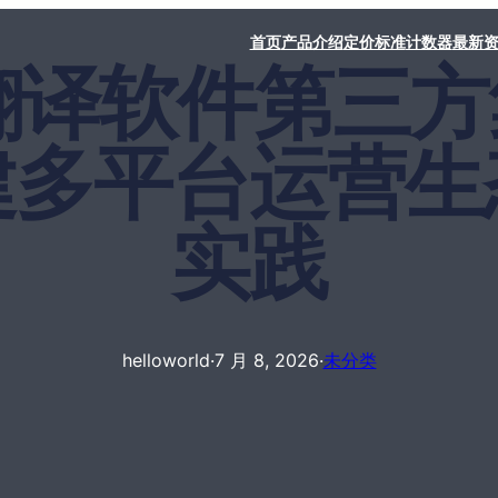
首页
产品介绍
定价标准
计数器
最新
rld翻译软件第
建多平台运营生
实践
helloworld
·
7 月 8, 2026
·
未分类