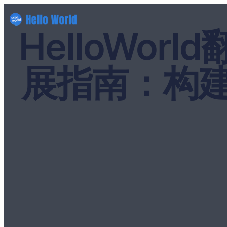
HelloWo
展指南：构