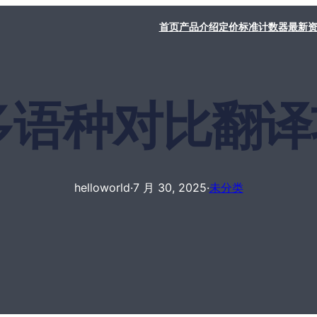
首页
产品介绍
定价标准
计数器
最新
rld多语种对比
helloworld
·
7 月 30, 2025
·
未分类