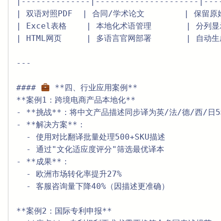
|--------------|---------------------|----
| 双语对照PDF  | 合同/学术论文        | 保留原始
| Excel表格    | 本地化术语管理       | 分列显
| HTML网页     | 多语言官网部署       | 自动生成h
---

#### 
 **四、行业应用案例**  

**案例1：跨境电商产品本地化**  

- **挑战**：将中文产品描述同步译为英/法/德/西/日5
- **解决方案**：  

  - 使用对比翻译批量处理500+SKU描述  

  - 通过"文化适应度评分"筛选最优译本  

- **成果**：  

  - 欧洲市场转化率提升27%  

  - 客服咨询量下降40%（因描述更准确）  

**案例2：国际专利申报**  
