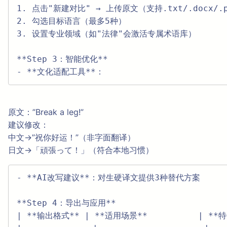
1. 点击"新建对比" → 上传原文（支持.txt/.docx/.pp
2. 勾选目标语言（最多5种）  

3. 设置专业领域（如"法律"会激活专属术语库）  

**Step 3：智能优化**  

- **文化适配工具**：  
原文：”Break a leg!”
建议修改：
中文→”祝你好运！”（非字面翻译）
日文→「頑張って！」（符合本地习惯）
- **AI改写建议**：对生硬译文提供3种替代方案  

**Step 4：导出与应用**  

| **输出格式** | **适用场景**          | **特色