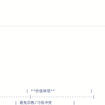
          | **价值体现**               |  

-------------|--------------------------|  

     | 避免宗教/习俗冲突         |  
