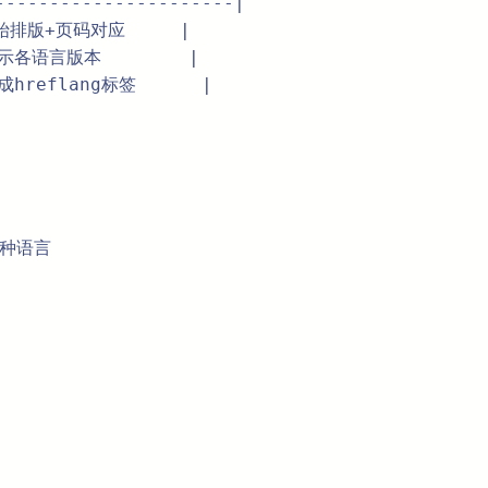
---------------------|  

排版+页码对应     |  

示各语言版本        |  

reflang标签      |  

种语言  
