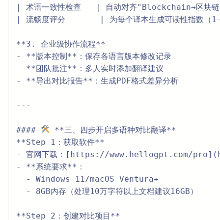
| 术语一致性检查   | 自动对齐"Blockchain→区块链"
| 流畅度评分       | 为每个译本生成可读性指数（1-5
**3. 企业级协作流程**  

- **版本控制**：保存各语言版本修改记录  

- **团队批注**：多人实时添加翻译建议  

- **导出对比报告**：生成PDF格式差异分析  

---

#### 
 **三、四步开启多语种对比翻译**  

**Step 1：获取软件**  

- 官网下载：[https://www.hellogpt.com/pro](ht
- **系统要求**：  

  - Windows 11/macOS Ventura+  

  - 8GB内存（处理10万字符以上文档建议16GB）  

**Step 2：创建对比项目**  
