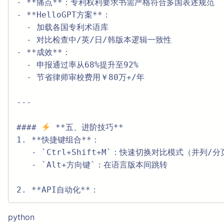
- **痛点**：专利权利要求书需严格符合多国表述规范  
- **HelloGPT方案**：  

  - 加载各国专利术语库  

  - 对比检查中/英/日/韩版本逻辑一致性  

- **成效**：  

  - 申报通过率从68%提升至92%  

  - 节省律师审校费用￥80万+/年  

---

#### 
 **五、进阶技巧**  

1. **快捷键组合**：  

   - `Ctrl+Shift+M`：快速切换对比模式（并列/分页）  

   - `Alt+方向键`：在语言版本间跳转  

2. **API自动化**：  
python