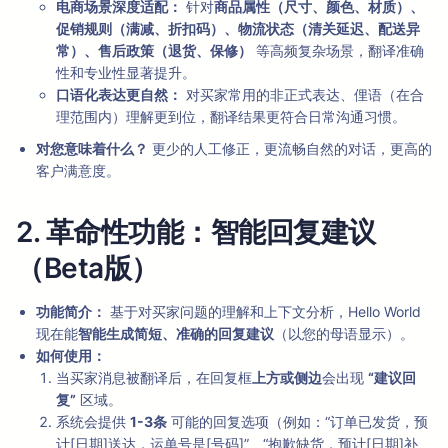
电商场景深度适配：
针对
商品属性（尺寸、颜色、材质）、
促销规则（满减、折扣码）、物流状态（清关延迟、配送异
常）、售后政策（退货、保修）
等高频复杂场景，翻译准确
性和专业性显著提升。
口语化表达更自然：
对买家常用的非正式表达、俚语（在合
理范围内）理解更到位，翻译结果更符合日常沟通习惯。
对您意味着什么？
更少的人工修正，更流畅自然的对话，更高的
客户满意度。
2. 革命性功能：智能回复建议
（Beta版）
功能简介：
基于对买家问题的理解和上下文分析，Hello World
现在能
智能生成简短、准确的回复建议
（以您的母语显示）。
如何使用：
当买家消息被翻译后，在回复框
上方或侧边
会出现
“建议回
复”
区域。
系统会提供
1-3条
可能的回复选项（例如：“订单已发货，预
计[日期]送达，运单号是[号码]”、“抱歉缺货，预计[日期]补