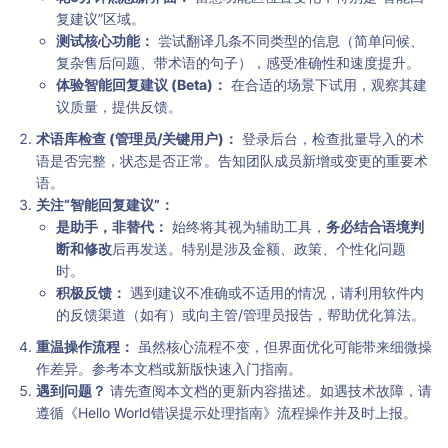
复建议”区域。
测试核心功能：
尝试翻译几条不同类型的信息（简单问候、
复杂售后问题、带术语的句子），感受准确性和速度提升。
体验智能回复建议 (Beta)：
在合适的场景下试用，观察其建
议质量，提供反馈。
术语库检查 (管理员/关键用户)：
登录后台，检查批量导入的术
语是否完整，状态是否正常。告知团队成员新增或变更的重要术
语。
关注“智能回复建议”：
是助手，非替代：
始终将其视为辅助工具，
务必结合语境判
断和修改
后再发送。特别是涉及金额、政策、个性化问题
时。
积极反馈：
遇到建议不准确或不适用的情况，请利用软件内
的反馈渠道（如有）或向主管/管理员报告，帮助优化算法。
重温操作流程：
虽然核心流程不变，但界面优化可能带来细微操
作差异。参考本文档或新版快速入门指南。
遇到问题？
请先查阅本文档的更新内容描述。如遇技术故障，请
遵循《Hello World错误提示处理指南》流程操作并及时上报。