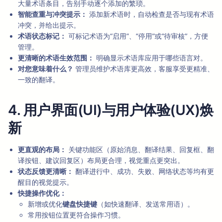
大量术语条目，告别手动逐个添加的繁琐。
智能查重与冲突提示：
添加新术语时，自动检查是否与现有术语
冲突，并给出提示。
术语状态标记：
可标记术语为“启用”、“停用”或“待审核”，方便
管理。
更清晰的术语生效范围：
明确显示术语库应用于哪些语言对。
对您意味着什么？
管理员维护术语库更高效，客服享受更精准、
一致的翻译。
4. 用户界面(UI)与用户体验(UX)焕
新
更直观的布局：
关键功能区（原始消息、翻译结果、回复框、翻
译按钮、建议回复区）布局更合理，视觉重点更突出。
状态反馈更清晰：
翻译进行中、成功、失败、网络状态等均有更
醒目的视觉提示。
快捷操作优化：
新增或优化
键盘快捷键
（如快速翻译、发送常用语）。
常用按钮位置更符合操作习惯。