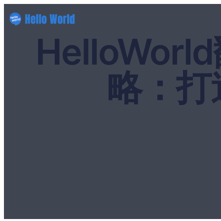
HelloW
略：打