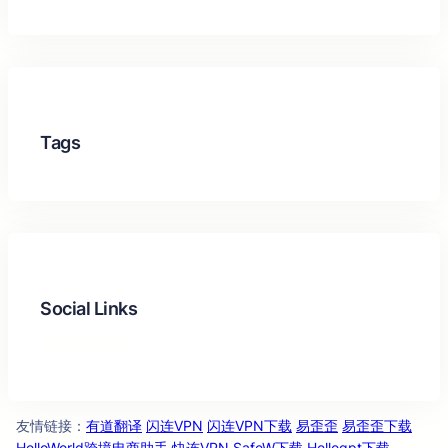
Tags
Social Links
Facebook
Twitter
LinkedIn
Instagram
友情链
：
有道翻译
闪连VPN
闪连VPN下载
易歪歪
易歪歪下载
接
HelloWorld跨境电商助手
快连VPN
SafeW下载
Hellogpt下载