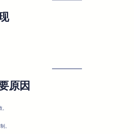
现
要原因
败。
限制。