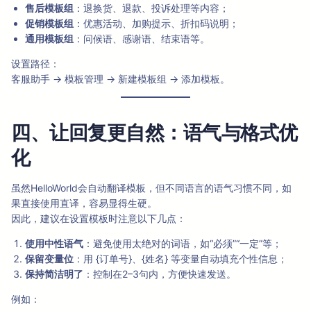
售后模板组
：退换货、退款、投诉处理等内容；
促销模板组
：优惠活动、加购提示、折扣码说明；
通用模板组
：问候语、感谢语、结束语等。
设置路径：
客服助手 → 模板管理 → 新建模板组 → 添加模板。
四、让回复更自然：语气与格式优
化
虽然HelloWorld会自动翻译模板，但不同语言的语气习惯不同，如
果直接使用直译，容易显得生硬。
因此，建议在设置模板时注意以下几点：
使用中性语气
：避免使用太绝对的词语，如“必须”“一定”等；
保留变量位
：用 {订单号}、{姓名} 等变量自动填充个性信息；
保持简洁明了
：控制在2–3句内，方便快速发送。
例如：