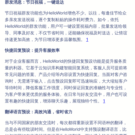
群发消息：节日祝福，一键送达
节日祝福群发功能也为HelloWorld增色不少。以往，每逢佳节给众
多亲友发送祝福，逐个复制粘贴的操作耗时费力。如今，依托
HelloWorld的群发功能，用户可一键设置祝福内容，批量发送给领
导、同事及好友，不仅节省时间，还能确保祝福及时送达，让情谊
传递更加高效，为节日增添更多温馨氛围。
1
快捷回复预设：提升客服效率
对于企业客服而言，HelloWorld的快捷回复预设功能是提升服务质
量的利器。它基于云知识库构建智能回复系统，客服人员可提前将
常见问题的答案、产品介绍等内容设置为快捷回复。当面对客户咨
询时，无需逐字输入，点击预设回复即可迅速响应，大大缩短客户
等待时间，降低客服工作强度，同时保证回复的准确性与专业性，
为客户带来更优质的服务体验。在日常与好友交流中，用户也可设
置有趣的快捷回复，增添聊天乐趣，展现独特个性。
1
翻译语言预设：高效沟通，省时省力
当与不同国家的朋友交流时，每次都得重新设置不同语种的翻译，
总是会有些耽误时间。但是在HelloWorld中支持预设翻译语言，比